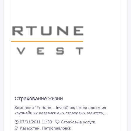
Страхование жизни
Компания “Fortune – Invest” является одним из
крупнейших независимых страховых агентств,
работающих на территории Республики Казахстан.
07/01/2011 11:30
Страховые услуги
Клиентам, стремящимся к уверенности в своем
Казахстан, Петропавловск
будущем, мы предлагаем финансовые услуги