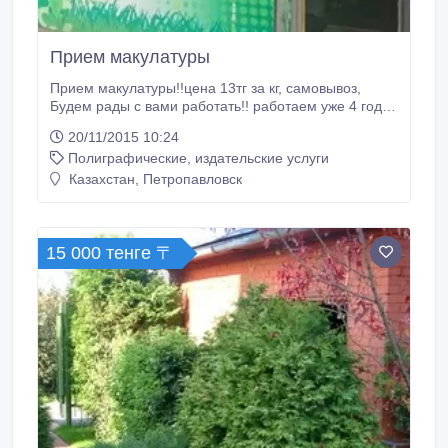
Прием макулатуры
Прием макулатуры!!цена 13тг за кг, самовывоз,
Будем рады с вами работать!! работаем уже 4 года
в данной отрасли.. Пунк прием находится на
20/11/2015 10:24
территории ТЦ "Сокол" вьезд со стороны ул Мира.
Полиграфические, издательские услуги
сдавая бумажные отходы вы делайте наш мир чище
и уютней, сайт www.2life.kz 87754775378.
Казахстан, Петропавловск
15 000 тенге 〒