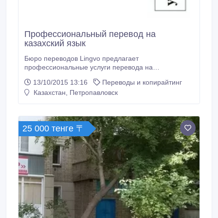
Профессиональный перевод на
казахский язык
Бюро переводов Lingvo предлагает
профессиональные услуги перевода на
государственный язык и иностранные языки
13/10/2015 13:16
Переводы и копирайтинг
(английский, турецкий, украинский, узбекский и
Казахстан, Петропавловск
другие). Краткие сроки, высокое качество. ул.
Конституции Казахстана 11, 311 (3 этаж
Полиграфии) тел. 464860, 87472558825.
25 000 тенге 〒