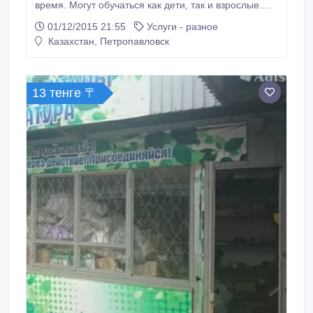
время. Могут обучаться как дети, так и взрослые.
Индивидуальный подход, цена и условия обучения
01/12/2015 21:55
Услуги - разное
договорные.Первое занятие бесплатно.
Казахстан, Петропавловск
Обращаться по телефону: 87773273375
Владислав..
13 тенге 〒