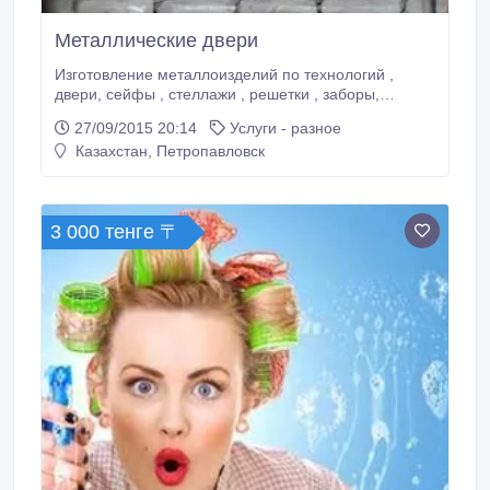
Металлические двери
Изготовление металлоизделий по технологий ,
двери, сейфы , стеллажи , решетки , заборы,
оградки и многое другое . по низким ценам ! 100 :
27/09/2015 20:14
Услуги - разное
качество 5 лет гарантии ..
Казахстан, Петропавловск
3 000 тенге 〒