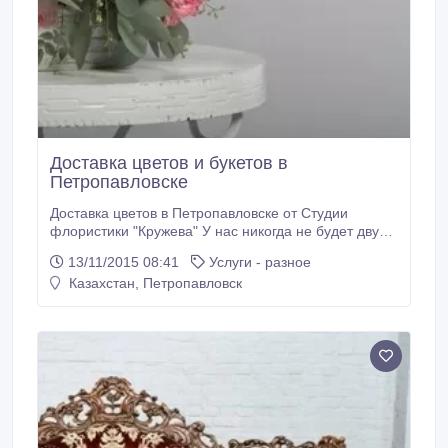
Доставка цветов и букетов в
Петропавловске
Доставка цветов в Петропавловске от Студии
флористики "Кружева" У нас никогда не будет двух
одинаковых букетов. Вы сейчас выбираете не букет,
13/11/2015 08:41
Услуги - разное
а настроение, ощущения, цветовую гамму. Букет,
Казахстан, Петропавловск
собранный для вас будет именно вашим букетом!
Ждем вас в нашей студии по адресу г.
Петропавловск ул.