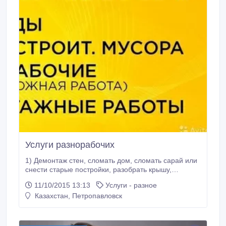
Услуги разнорабочих
1) Демонтаж стен, сломать дом, сломать сарай или
снести старые постройки, разобрать крышу,
демонтировать кирпичную стену, снять полы,
11/10/2015 13:13
Услуги - разное
сломать перегородку, демонтировать перегородку,
Казахстан, Петропавловск
сломать стену, или разобрать ненужные постройки,
вынос и вывоз мусора. 2) Вывоз строй мусора
разнорабочие, грузчики, цена договорная или по
часовая оплата, постоянным клиентам скидки,