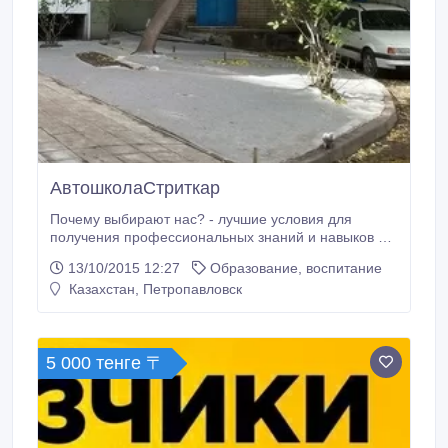
АвтошколаСтриткар
Почему выбирают нас? - лучшие условия для
получения профессиональных знаний и навыков в
городе; - в нашем автопарке исключительно
13/10/2015 12:27
Образование, воспитание
"имномарки"; - возможна рассрочка (5 000 в начале
Казахстан, Петропавловск
обучения, остальные в процессе); - возможность
обучаться в удобное время (2 группы); - доступные
цены + приятные скидки! Срок обучения: 2, 5
месяца.
5 000 тенге 〒