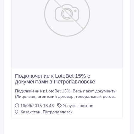
Подключение к LotoBet 15% с
документами в Петропавловске
Подключение к LotoBet 15%. Весь пакет документы
(Лицензия, агентский договор, генеральный договор
на оказание лотерейных услуг, карта регистрации в
16/09/2015 13:46
Услуги - разное
налоговом управлении) 1.Качественная
Казахстан, Петропавловск
техническая поддержка (установка, настройка,
консультирование, обучение) 2. Выгодные условия
для диллеров 3. Юридическая поддержка наших
клиентов 24/7 4.