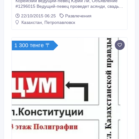
Корейский ведущий-певец Юрий Ли, Объявление
#1296015 Ведущий-певец проведет асянди, свадьбу
и хангаби в традиционном национальном
22/10/2015 06:25
Развлечения
корейском стиле. Корейские танцы, корейская
Казахстан, Петропавловск
певица. Традиции и обычаи..
1 300 тенге 〒