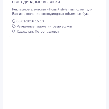
светодиодные вывески
Рекламное агентство «Новый style» выполнит для
Вас изготовление светодиодных объемных букв
любого размера, шрифта и сложности. Какие
05/01/2016 15:13
объемные буквы вы можете заказать у нас? -
Рекламные, маркетинговые услуги
Объемные буквы с подсветкой светодиодами.
Световые буквы очень эффектно выглядят,
Казахстан, Петропавловск
особенно в темное время суток, выполняя свою
задачу 24 часа в сутки.