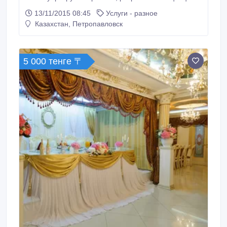
оформление торжества в едином стиле,
13/11/2015 08:45
Услуги - разное
оформление выездных регистраций, оформление
Казахстан, Петропавловск
свадебных кортежей, создание антуража для
фотосессий. Флористика на любые случаи жизни
любой степени сложности: букеты, композиции,
корзины.
5 000 тенге 〒