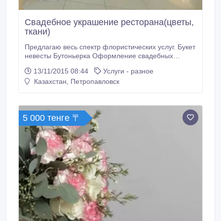
Свадебное украшение ресторана(цветы,
ткани)
Предлагаю весь спектр флористических услуг. Букет
невесты Бутоньерка Оформление свадебных
торжеств. Разработка общего стиля свадьбы. Арка
13/11/2015 08:44
Услуги - разное
для регистрации + стойки, подушка для колец.
Казахстан, Петропавловск
Оформление свадебного стола молодожен тканью
цветочные композиции или декор Оформление
столов гостей Оформление "задника" цветами и
тканями , фонарики, декор Выезжаю на место
5 000 тенге 〒
проведения мероприятия , бесплатно!! г.