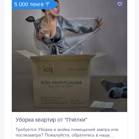
5 000 тенге 〒
уборка строительного мусора в квартире жилого
дома, убрать территорию, вывезти мусор с частного
дома.
Уборка квартир от "Пчёлки"
Требуется Уборка и мойка помещений завтра или
послезавтра? Пожалуйста, обратитесь в нашу