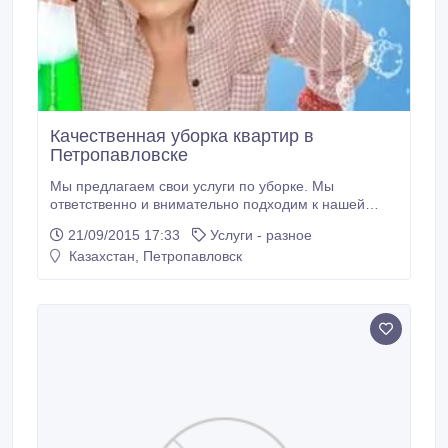
Качественная уборка квартир в
Петропавловске
Мы предлагаем свои услуги по уборке. Мы
ответственно и внимательно подходим к нашей
работе, убираемся очень качественно и на совесть.
21/09/2015 17:33
Услуги - разное
В уборке используем профессиональные,
Казахстан, Петропавловск
проверенные средства, качественную бытовую
химию. Приезжаем на уборку в удобное для Вас
время. Звоните и оставляйте заявку на уборку своей
квартиры или дома, а всё остальное доверьте нам.